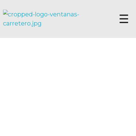
Ventanas Carretero – Ventanas PVC Kömmerling | Fabricante Oficial en Valencia
Ventanas Carretero – Ventanas PVC Kömmerling | Fabricante Oficial en Valencia